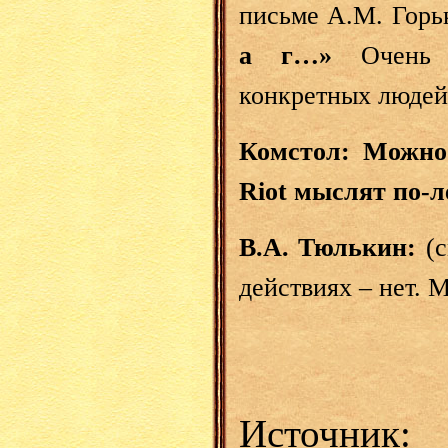
письме А.М. Горь
а г…»
Очень 
конкретных людей.
Комстол: Можно 
Riot мыслят по-
В.А. Тюлькин:
(
действиях – нет. 
Источник
: