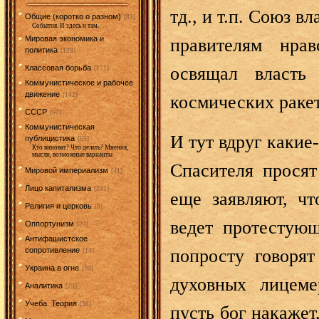
тд., и т.п. Союз 
Общие (коротко о разном)
[83]
События. И здесь и там.
Мировая экономика и
правителям нрав
политика
[128]
Классовая борьба
освящал власть
[171]
Коммунистическое и рабочее
движение
[142]
космических раке
СССР
[57]
Коммунистическая
И тут вдруг какие
публицистика
[65]
Кто виноват? Что делать? Мнения,
мысли, возможные варианты
Спасителя просят
Мировой империализм
[41]
Лицо капитализма
[241]
еще заявляют, чт
Религия и церковь
[8]
ведет протестую
Оппортунизм
[20]
Антифашистское
сопротивление
попросту говорят
[14]
Украина в огне
[70]
духовных лицеме
Аналитика
[23]
Учеба. Теория
[36]
пусть бог накажет