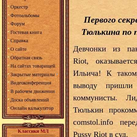
Оркестр
Фотоальбомы
Первого сек
Форум
Тюлькина по п
Гостевая книга
Справка
Девчонки из пан
О сайте
Обратная связь
Riot, оказываетс
На сайтах товарищей
Ильича! К таком
Закрытые материалы
Видеоконференция
выводу пришли 
В рабочем движении
коммунисты. Л
Доска объявлений
Тюлькин прокомм
Онлайн калькулятор
comstol.info пе
Классики МЛ
Pussy Riot в суд.