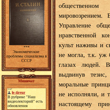
общественно
мировозрением. 
Управление обще
нравственной ко
культ наживы и с
***
Экономические
не могла, т.к. уж
проблемы социализма в
СССР
глазах людей. 
выдвинув тезис
Миничат
моральные принци
не исполняли, и 
настоящему при