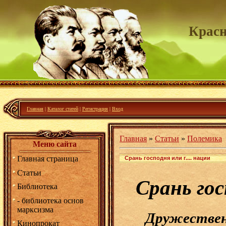
Красн
Пролета
Главная
|
Каталог статей
|
Регистрация
|
Вход
Главная
»
Статьи
»
Полемика
Меню сайта
Главная страница
Срань господня или г.... нации
Статьи
Срань гос
Библиотека
- библиотека основ
марксизма
Дружественн
Кинопрокат