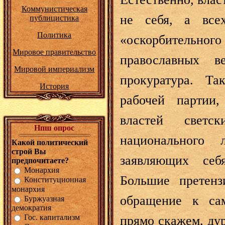
Коммунистическая
не себя, а все
публицистика
Политика
«оскорбительног
Мировое правительство
православных 
Мировой империализм
прокуратура. Та
История
рабочей партии,
властей светс
Нпш опрос
национального 
Какой политический
строй Вы
заявляющих себ
предпочитаете?
Монархия
Большие претен
Конституционная
монархия
обращение к са
Буржуазная
демократия
Гос. капитализм
прямо скажем, ду