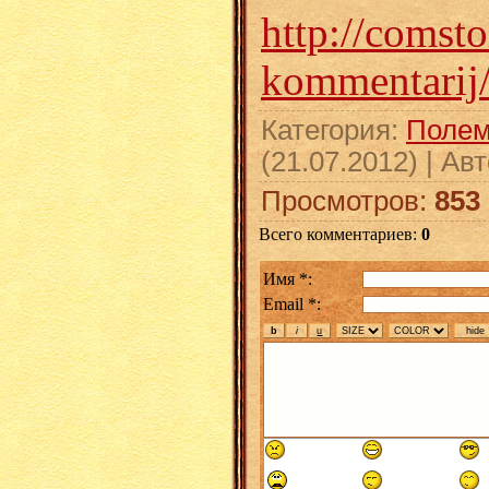
http://comsto
kommentarij
Категория
:
Полем
(21.07.2012) |
Авт
Просмотров
:
853
Всего комментариев
:
0
Имя *:
Email *: