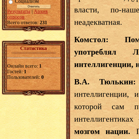
Социализм
власти, по-на
Результаты
|
Архив
опросов
неадекватная.
Всего ответов:
231
Комстол: Пом
Статистика
употреблял
интеллигенции, 
Онлайн всего:
1
Гостей:
1
Пользователей:
0
В.А. Тюльки
интеллигенции, 
которой сам п
интеллигентиках
мозгом нации.
П