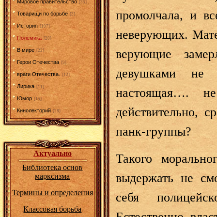
Мировое правительство
[35]
промолчала, и в
Товарищи по борьбе
[3]
История
[107]
неверующих. Мате
Полемика
[20]
В мире
верующие заме
[22]
Герои Отечества
[9]
девушками не с
враги Отечества.
[12]
Лирика
[11]
настоящая…. н
Юмор
[15]
действительно, с
Кинолекторий
[28]
панк-группы?
Актуально
Такого морально
Библиотека основ
выдержать не см
марксизма
Термины и определения
себя полицейск
Классовая борьба
Естественно, влас