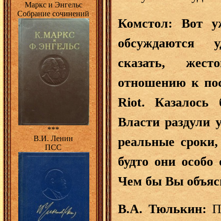
Маркс и Энгельс
Собрание сочинений
Комстол: Вот у
обсуждаются у
сказать, жес
отношению к пос
Riot. Казалось 
Власти раздули у
***
В.И. Ленин
реальные сроки,
ПСС
будто они особо
Чем бы Вы объяс
В.А. Тюлькин:
П