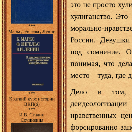
это не просто хул
хулиганство. Это 
***
морально-нравс
Маркс, Энгельс, Ленин
России. Девушки
под сомнение. О
понимая, что дел
место – туда, где 
Дело в том, 
***
Краткий курс истории
деидеологизаци
ВКП(б)
***
нравственных цен
И.В. Сталин
Сочинения
форсированно зап