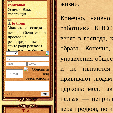
жизни.
Конечно, наивно
работники КПСС
верят в господа, 
образа. Конечно
управления общес
и не пытаются 
прививают людям
церковь: мол, та
500
нельзя — неприли
вера предков, но 
Темы